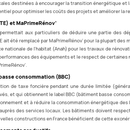
ales destinées à encourager la transition énergétique et l
tiel pour optimiser les coûts des projets et améliorer la re
CITE) et MaPrimeRénov’
) permettait aux particuliers de déduire une partie des 
ait été remplacé par MaPrimeRénov’ pour la plupart des mé
 nationale de l’habitat (Anah) pour les travaux de rénovatio
es performances des équipements et le respect de certaines
aPrimeRénov’.
s basse consommation (BBC)
ération de taxe foncière pendant une durée limitée (géné
és, et qui obtiennent le label BBC (bâtiment basse conso
ronnement et à réduire la consommation énergétique des lo
er auprès des services locaux. Les bâtiments doivent respe
uvelles constructions en France bénéficient de cette exonér