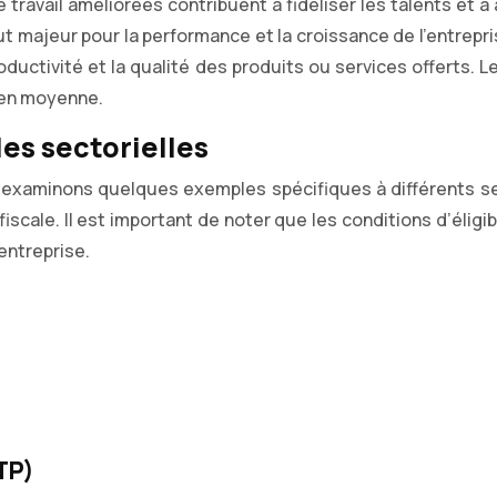
 travail améliorées contribuent à fidéliser les talents et à
majeur pour la performance et la croissance de l’entrepris
oductivité et la qualité des produits ou services offerts. L
 en moyenne.
es sectorielles
les, examinons quelques exemples spécifiques à différents 
fiscale. Il est important de noter que les conditions d’élig
entreprise.
TP)