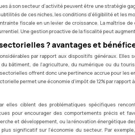
fiques à son secteur d’activité peuvent être une stratégie gag
ubtilités de ces niches, les conditions d’éligibilité et les 
rainte fiscale en un levier de croissance. La maîtrise de 
entiel. Une gestion proactive de la fiscalité peut augmente
 sectorielles ? avantages et bénéfic
considérables par rapport aux dispositifs généraux. Elle
se du bâtiment, de l’agriculture, du numérique ou du tour
 sectorielles offrent donc une pertinence accrue pour les e
sectorielle permet une économie d’impôt de 12% par rapport à 
car elles ciblent des problématiques spécifiques rencon
çues pour encourager des comportements précis et favo
cherche et développement, ou la rénovation énergétique des
lus significatif sur l’économie du secteur. Par exemple,