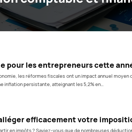
ge pour les entrepreneurs cette ann
Économie, les réformes fiscales ont un impact annuel moyen
inflation persistante, atteignant les 5,2% en…
alléger efficacement votre impositi
artir en impôts ? Saviez-vous que de nombreuses déductions